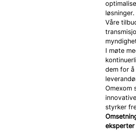
optimalis
løsninger.
Våre tilbu
transmisjo
myndighet
I møte me
kontinuer
dem for å
leverandø
Omexom spi
innovativ
styrker fr
Omsetning 
eksperter 