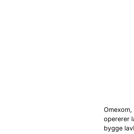
Omexom, V
opererer l
bygge lav