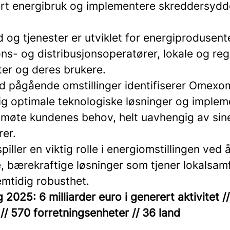
ert energibruk og implementere skreddersydd
d og tjenester er utviklet for energiprodusent
ns- og distribusjonsoperatører, lokale og reg
er og deres brukere.
d pågående omstillinger identifiserer Omexo
lig optimale teknologiske løsninger og implem
 møte kundenes behov, helt uavhengig av sin
rer.
ller en viktig rolle i energiomstillingen ved å
e, bærekraftige løsninger som tjener lokalsa
emtidig robusthet.
2025: 6 milliarder euro i generert aktivitet /
// 570 forretningsenheter // 36 land