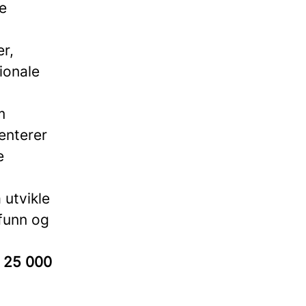
e
er,
ionale
m
enterer
e
 utvikle
mfunn og
/ 25 000