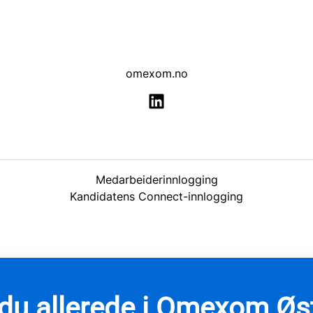
omexom.no
Medarbeiderinnlogging
Kandidatens Connect-innlogging
du allerede i Omexom Øs